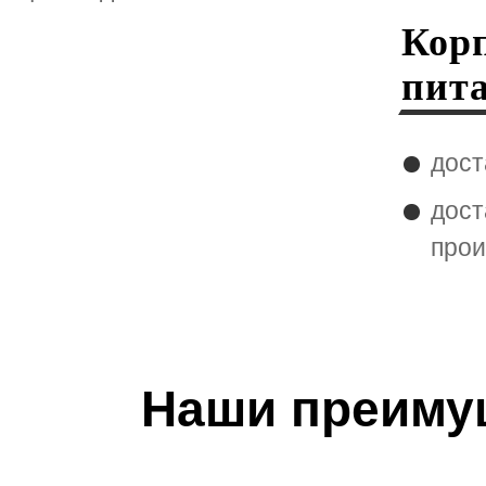
Кор
пит
дост
дост
прои
Наши преиму