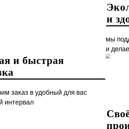
Экол
и зд
мы под
и дела
ая и быстрая
вка
им заказ в удобный для вас
й интервал
Сво
прои