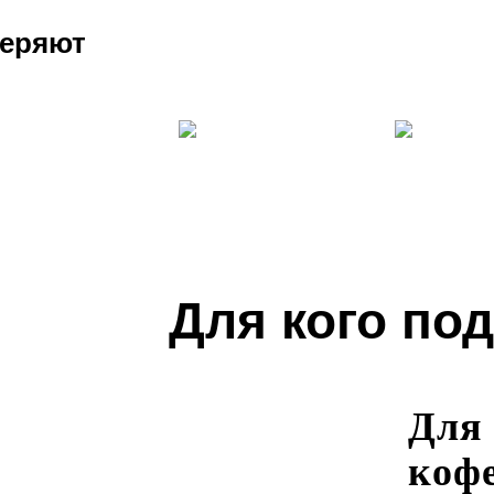
еряют
Для кого по
Для
коф