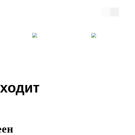
дходит
еен