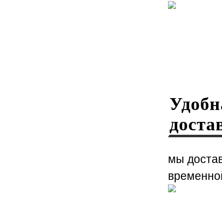
Удобн
доста
мы достав
временно