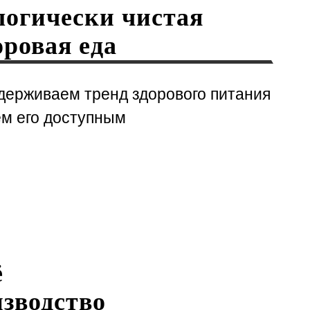
огически чистая
оровая еда
держиваем тренд здорового питания
ем его доступным
ё
зводство