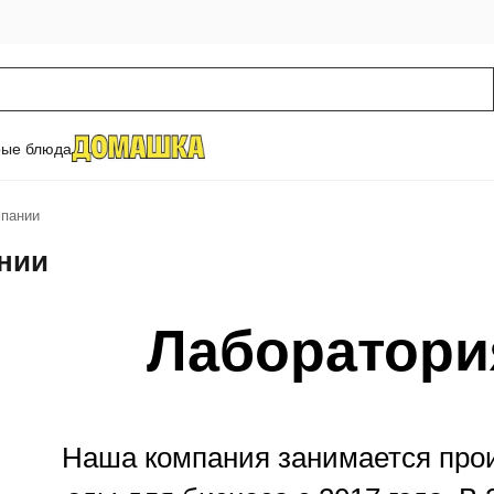
рые блюда
пании
нии
Лаборатори
Наша компания занимается прои