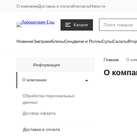
О компании
Доставка и оплата
Контакты
Новости
Каталог
Новинки
Завтраки
Блины
Сендвичи и Роллы
Супы
Салаты
Вто
Главная
О ком
Информация
О компа
О компании
Обработка персональных
данных
Договор-оферта
Доставка и оплата