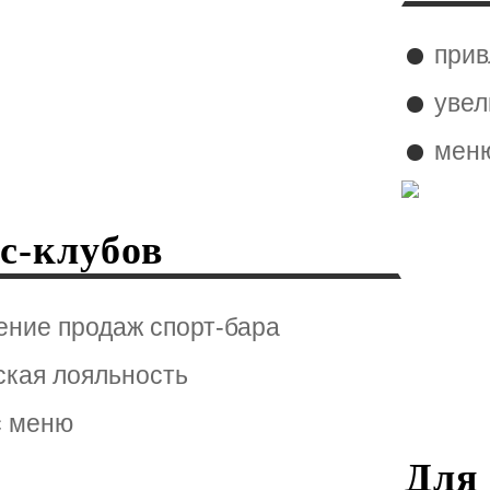
прив
увел
меню
с-клубов
ение продаж спорт-бара
ская лояльность
с меню
Для