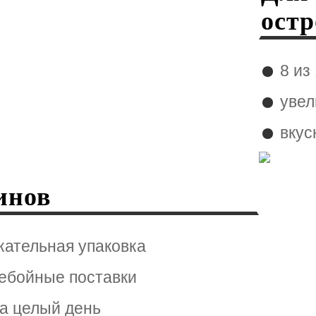
остр
8 из
увел
вкус
инов
кательная упаковка
ебойные поставки
а целый день