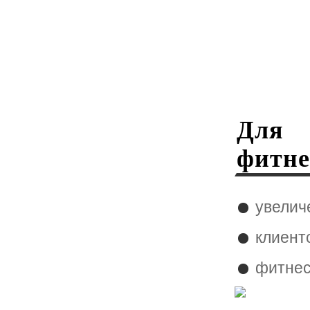
Для
фитне
увелич
клиент
фитне